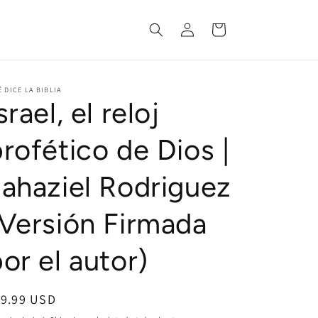
Log
Cart
in
 DICE LA BIBLIA
srael, el reloj
rofético de Dios |
Jahaziel Rodriguez
(Versión Firmada
or el autor)
egular
19.99 USD