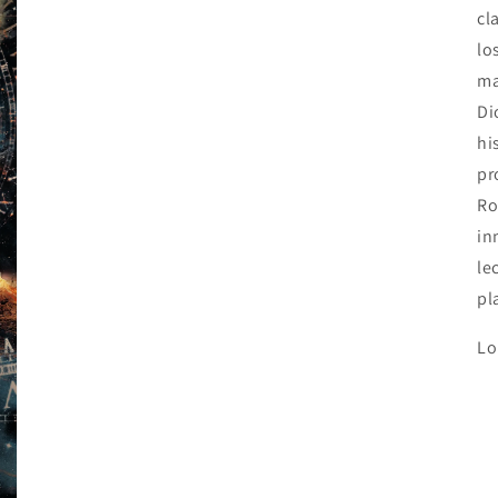
cl
lo
ma
Di
hi
pr
Ro
in
le
pl
Lo