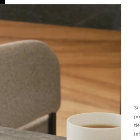
Si
po
ti
in