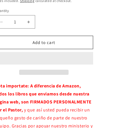
ice
es included.
Shipping
calculated at checkout.
ntity
Decrease
Increase
quantity
quantity
for
for
Israel,
Israel,
Add to cart
el
el
reloj
reloj
profético
profético
de
de
Dios
Dios
|
|
Jahaziel
Jahaziel
ta importate: A diferencia de Amazon,
Rodriguez
Rodriguez
dos los libros que enviamos desde nuestra
(Versión
(Versión
gina web, son FIRMADOS PERSONALMENTE
Firmada
Firmada
por
por
r el Pastor,
y que así usted pueda recibir un
el
el
queño gesto de cariño de parte de nuestro
autor)
autor)
uipo. Gracias por apoyar nuestro ministerio y