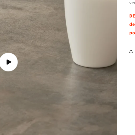
ve
DE
de
po
Play
video