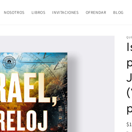
NOSOTROS
LIBROS
INVITACIONES
OFRENDAR
BLOG
QUÉ
I
p
p
R
$